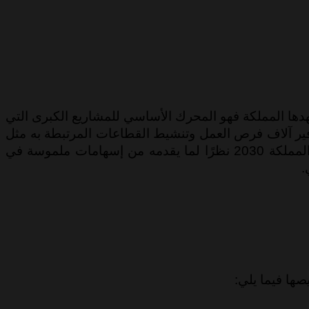
هدها المملكة فهو المحرك الأساسي للمشاريع الكبرى التي
وفير آلاف فرص العمل وتنشيط القطاعات المرتبطة به مثل
الهندسة والمقاولات ومواد البناء والنقل، ويُعد قطاع شركات البناء في السعودية من الأعمدة التي ترتكز عليها رؤية المملكة 2030 نظرًا لما يقدمه من إسهامات ملموسة في
.
ها فيما يلي: