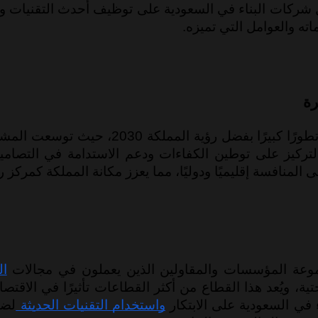
كما تعمل شركات البناء في السعودية على توظيف أحدث التقنيات 
ه والعوامل التي تميزه.
رة
سعت المشاريع الكبرى مثل نيوم والقدية، واعتمدت الشركات
 التركيز على توطين الكفاءات ودعم الاستدامة في التصاميم
لمنافسة إقليميًا ودوليًا، مما يعزز مكانة المملكة كمركز 
وعة المؤسسات والمقاولين الذين يعملون في مجالات
ال
حتية، ويُعد هذا القطاع من أكثر القطاعات تأثيرًا في الاق
 في السعودية على الابتكار
واستخدام التقنيات الحديثة
لضم