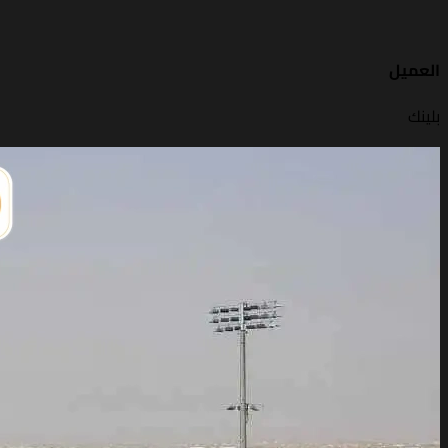
العميل
بلينك